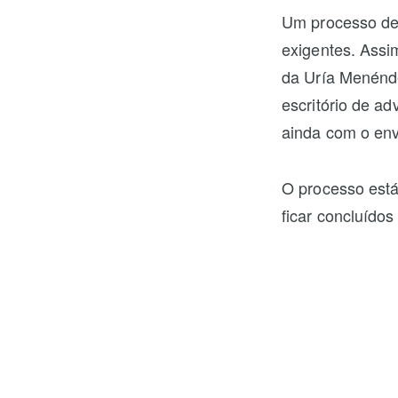
Um processo de 
exigentes. Assi
da Uría Menénde
escritório de a
ainda com o en
O processo está
ficar concluídos
avançar com o a
ações da Raize 
negociação nas 
Um dos principa
que além dos fu