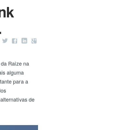
ank
.
 da Raize na
ais alguma
tante para a
dos
lternativas de