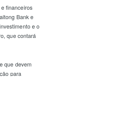
e financeiros
Haitong Bank e
investimento e o
ro, que contará
ise que devem
ição para
tidores. As
oníveis para
e acionista,
estidores