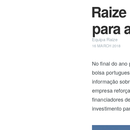
Raize
para 
Equipa Raize
16 MARCH 2018
No final do an
bolsa portugue
informação sobr
empresa reforç
financiadores d
investimento par