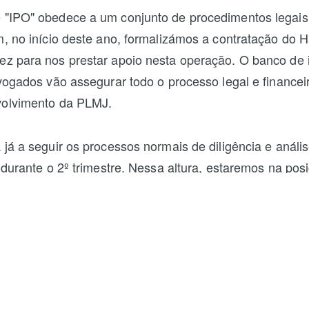
"IPO" obedece a um conjunto de procedimentos legais 
m, no início deste ano, formalizámos a contratação do 
z para nos prestar apoio nesta operação. O banco de 
dvogados vão assegurar todo o processo legal e financei
volvimento da PLMJ.
 já a seguir os processos normais de diligência e anál
 durante o 2º trimestre. Nessa altura, estaremos na pos
núncio formal e subsequente colocação junto dos inves
vão ser cotadas na Euronext Lisbon, e devem ficar disp
plataformas habituais de compra e venda de ações.
is objetivos da Raize com esta operação é alargar a bas
ndadores da empresa, conta com a participação de inv