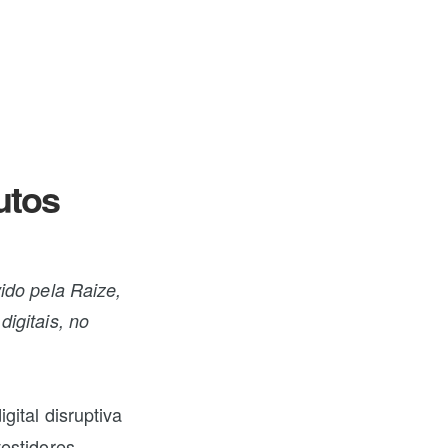
utos
ido pela Raize,
igitais, no
gital disruptiva
estidores.