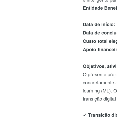
Entidade Benefi
Data de início:
Data de conclu
Custo total ele
Apoio financei
Objetivos, ati
O presente proj
concretamente ao
learning (ML). O
transição digital
✓ Transição dig