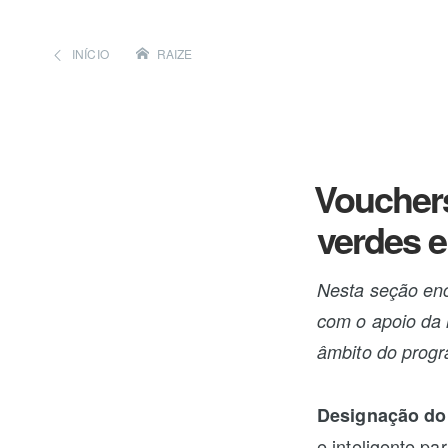
INÍCIO
RAIZE
Vouchers
verdes e 
Nesta seção enc
com o apoio da 
âmbito do prog
Designação do
e inteligente p