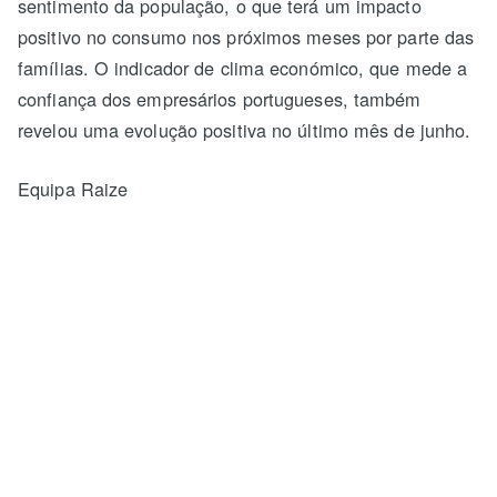
sentimento da população, o que terá um impacto
positivo no consumo nos próximos meses por parte das
famílias. O indicador de clima económico, que mede a
confiança dos empresários portugueses, também
revelou uma evolução positiva no último mês de junho.
Equipa Raize
Estudos citados:
"COVID-19: acompanhamento do impacto da
, Instituto Nacional de
pandemia nas empresas"
Estatítica e Banco de Portugal;
, World
"European flight bookings - June 2020"