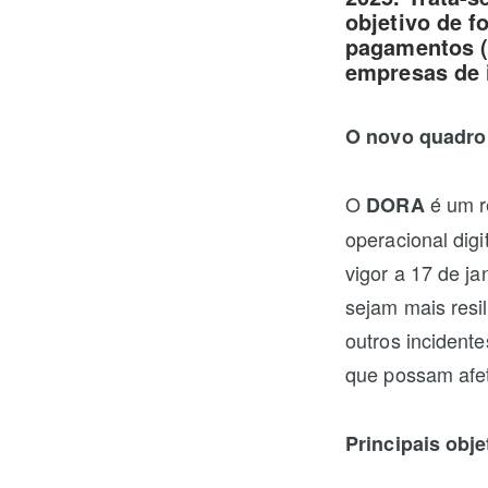
objetivo de f
pagamentos (
empresas de 
O novo quadro 
O
é um re
DORA
operacional dig
vigor a 17 de ja
sejam mais resil
outros incident
que possam afet
Principais obj