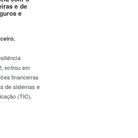
eiras e de
guros e
ceiro.
siliência
2, entrou em
ções financeiras
has de sistemas e
icação (TIC),