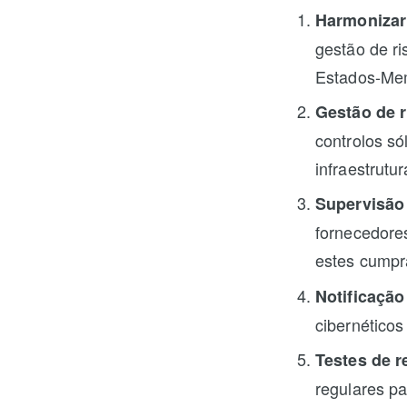
Harmonizar
gestão de ri
Estados-Me
Gestão de r
controlos só
infraestrutu
Supervisão 
fornecedores
estes cumpra
Notificação
cibernéticos
Testes de r
regulares pa