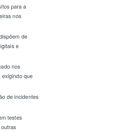
itos para a
eiras nos
s dispõem de
igitais e
cado nos
, exigindo que
ão de incidentes
zem testes
 outras