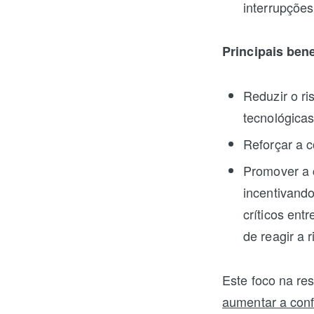
interrupções 
Principais ben
Reduzir o ri
tecnológicas
Reforçar a c
Promover a c
incentivando
críticos ent
de reagir a 
Este foco na res
aumentar a conf