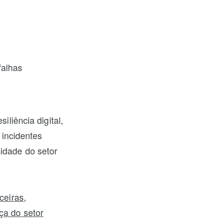
falhas
liência digital,
 incidentes
cidade do setor
ceiras
,
ça do setor