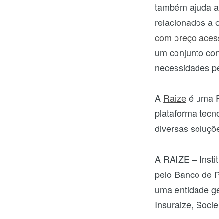
também ajuda a 
relacionados a 
com preço acess
um conjunto con
necessidades p
A
Raize
é uma F
plataforma tecno
diversas soluçõ
A RAIZE – Insti
pelo Banco de P
uma entidade ge
Insuraize, Soci