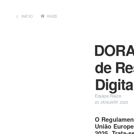
INÍCIO
RAIZE
DORA:
de Re
Digita
Equipa Raize
20 JANUARY 2025
O Regulament
União Europei
2025. Trata-s