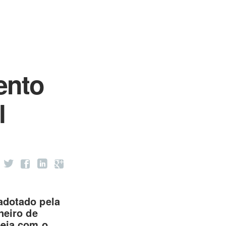
ento
l
adotado pela
neiro de
peia com o