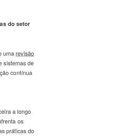
as do setor
do uma
revisão
de sistemas de
ação contínua
ceira a longo
frenta os
as práticas do