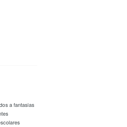
ados a fantasias
ntes
escolares