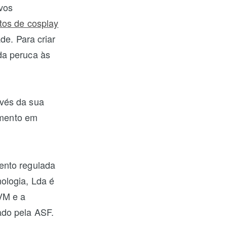
ivos
tos de cosplay
de. Para criar
da peruca às
vés da sua
timento em
ento regulada
ologia, Lda é
VM e a
ado pela ASF.