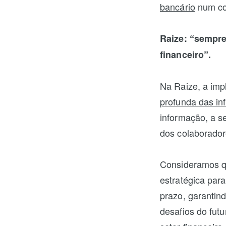
bancário
num con
Raize: “sempre
financeiro”.
Na Raize, a im
profunda das inf
informação, a s
dos colaborador
Consideramos q
estratégica para
prazo, garantin
desafios do fut