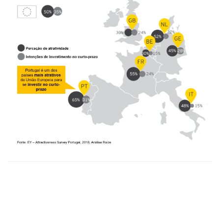
Sobre a Raize
A
Raize
é um dos financiadores de referência das PME