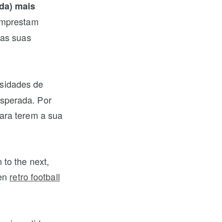
nda) mais
emprestam
 as suas
ssidades de
sperada. Por
ara terem a sua
to the next,
sen
retro football