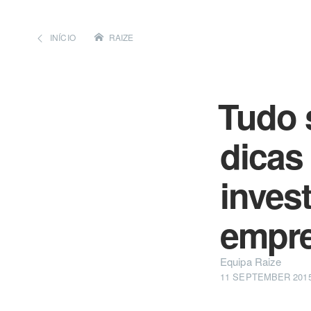
INÍCIO
RAIZE
Tudo 
dicas 
inves
empre
Equipa Raize
11 SEPTEMBER 201