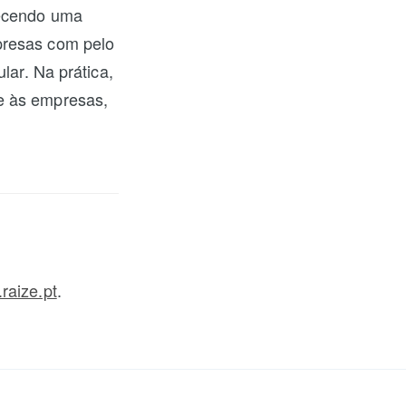
recendo uma
presas com pelo
lar. Na prática,
e às empresas,
raize.pt
.