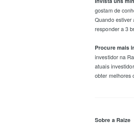
Invista uns mi
gostam de conhe
Quando estiver 
responder a 3 b
Procure mais i
investidor na R
atuais investido
obter melhores 
Sobre a Raize